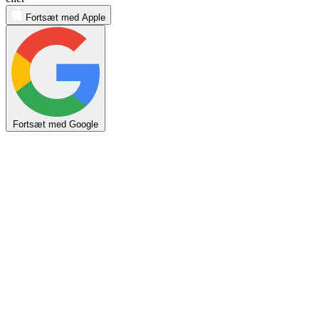
human,
Fortsæt med Apple
ignore
this
field
Fortsæt med Google