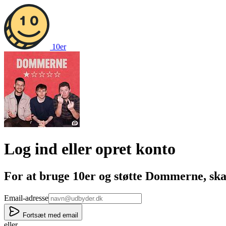
10er
Log ind eller opret konto
For at bruge 10er og støtte
Dommerne
, sk
If
Email-adresse
you
are
Fortsæt med email
a
eller