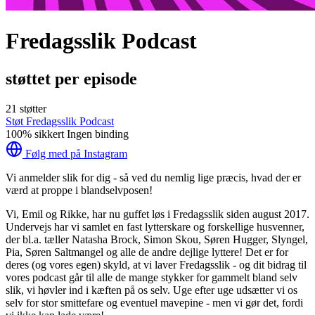
Fredagsslik Podcast
støttet per episode
21 støtter
Støt Fredagsslik Podcast
100% sikkert
Ingen binding
Følg med på Instagram
Vi anmelder slik for dig - så ved du nemlig lige præcis, hvad der er
værd at proppe i blandselvposen!
Vi, Emil og Rikke, har nu guffet løs i Fredagsslik siden august 2017.
Undervejs har vi samlet en fast lytterskare og forskellige husvenner,
der bl.a. tæller Natasha Brock, Simon Skou, Søren Hugger, Slyngel,
Pia, Søren Saltmangel og alle de andre dejlige lyttere! Det er for
deres (og vores egen) skyld, at vi laver Fredagsslik - og dit bidrag til
vores podcast går til alle de mange stykker for gammelt bland selv
slik, vi høvler ind i kæften på os selv. Uge efter uge udsætter vi os
selv for stor smittefare og eventuel mavepine - men vi gør det, fordi