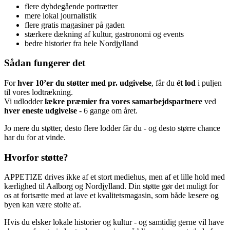
flere dybdegående portrætter
mere lokal journalistik
flere gratis magasiner på gaden
stærkere dækning af kultur, gastronomi og events
bedre historier fra hele Nordjylland
Sådan fungerer det
For
hver 10’er du støtter med pr. udgivelse
, får du
ét lod
i puljen
til vores lodtrækning.
Vi udlodder
lækre præmier fra vores samarbejdspartnere
ved
hver eneste udgivelse
- 6 gange om året.
Jo mere du støtter, desto flere lodder får du - og desto større chance
har du for at vinde.
Hvorfor støtte?
APPETIZE drives ikke af et stort mediehus, men af et lille hold med
kærlighed til Aalborg og Nordjylland. Din støtte gør det muligt for
os at fortsætte med at lave et kvalitetsmagasin, som både læsere og
byen kan være stolte af.
Hvis du elsker lokale historier og kultur - og samtidig gerne vil have