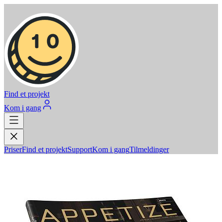
Find et projekt
Kom i gang
Priser
Find et projekt
Support
Kom i gang
Tilmeldinger