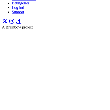
Betingelser
Log ind
Support
A Brainbow project