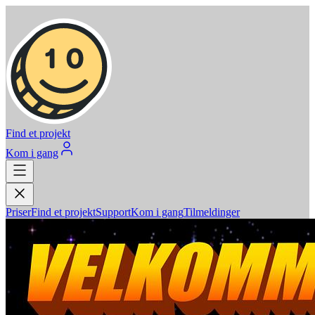
Find et projekt
Kom i gang
Priser
Find et projekt
Support
Kom i gang
Tilmeldinger