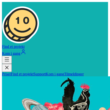
Find et projekt
Kom i gang
Priser
Find et projekt
Support
Kom i gang
Tilmeldinger