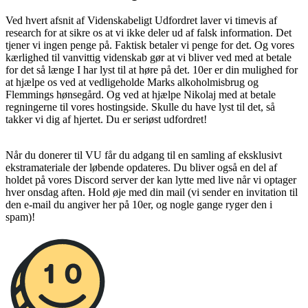
Ved hvert afsnit af Videnskabeligt Udfordret laver vi timevis af
research for at sikre os at vi ikke deler ud af falsk information. Det
tjener vi ingen penge på. Faktisk betaler vi penge for det. Og vores
kærlighed til vanvittig videnskab gør at vi bliver ved med at betale
for det så længe I har lyst til at høre på det. 10er er din mulighed for
at hjælpe os ved at vedligeholde Marks alkoholmisbrug og
Flemmings hønsegård. Og ved at hjælpe Nikolaj med at betale
regningerne til vores hostingside. Skulle du have lyst til det, så
takker vi dig af hjertet. Du er seriøst udfordret!
Når du donerer til VU får du adgang til en samling af eksklusivt
ekstramateriale der løbende opdateres. Du bliver også en del af
holdet på vores Discord server der kan lytte med live når vi optager
hver onsdag aften. Hold øje med din mail (vi sender en invitation til
den e-mail du angiver her på 10er, og nogle gange ryger den i
spam)!